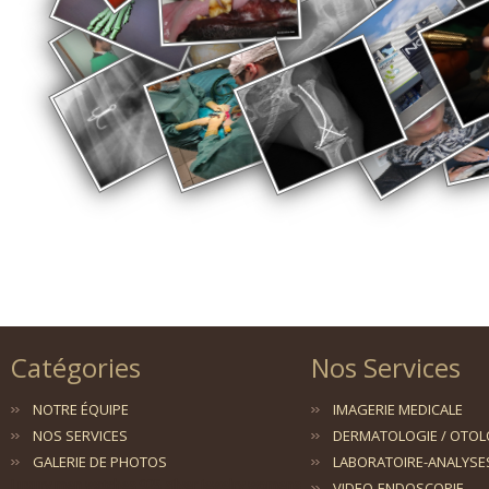
Catégories
Nos Services
NOTRE ÉQUIPE
IMAGERIE MEDICALE
NOS SERVICES
DERMATOLOGIE / OTOL
GALERIE DE PHOTOS
LABORATOIRE-ANALYSE
Luxury men watches
925 silver jewelry
womens
VIDEO-ENDOSCOPIE