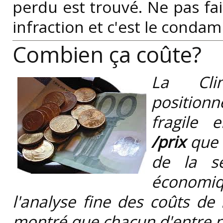
perdu est trouvé. Ne pas fai
infraction et c'est le condam
Combien ça coûte?
La Cli
position
fragile 
/prix
que r
de la sé
économi
l'analyse fine des coûts de
montré que chacun d'entre no