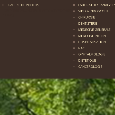
GALERIE DE PHOTOS
LABORATOIRE-ANALYSE
Luxury men watches
925 silver jewelry
womens
VIDEO-ENDOSCOPIE
clothing
CHIRURGIE
DENTISTERIE
MEDECINE GENERALE
MEDECINE INTERNE
HOSPITALISATION
NAC
OPHTALMOLOGIE
DIETETIQUE
CANCEROLOGIE