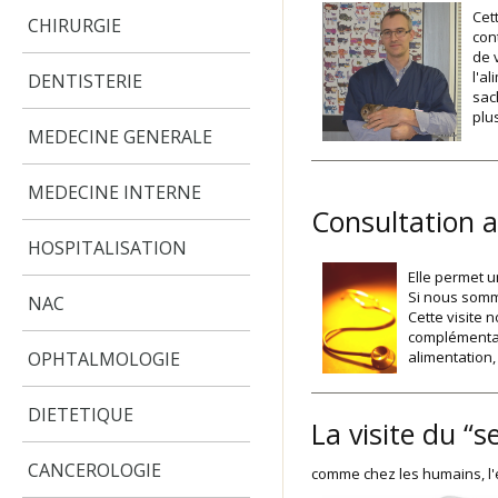
Cet
CHIRURGIE
con
de 
l'a
DENTISTERIE
sac
plu
MEDECINE GENERALE
MEDECINE INTERNE
Consultation a
HOSPITALISATION
Elle permet u
Si nous somme
NAC
Cette visite
complémentai
OPHTALMOLOGIE
alimentation,
DIETETIQUE
La visite du “s
CANCEROLOGIE
comme chez les humains, l